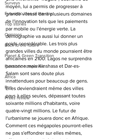
Surveys
moyen, lui a permis de progresser à 
Futuristic idea of the day
grande vitesse dans plusieurs domaines 
de l'innovation tels que les paiements 
Top stories
par mobile ou l'énergie verte. La 
Opinions
démographie va aussi lui donner un 
poids considérable. Les trois plus 
Back to the future
grandes villes du monde pourraient être 
Planet & Green Transition
africaines en 2100: Lagos ne surprendra 
personne mais Kinshasa et Dar-es-
Futuristic companies
Salam sont sans doute plus 
Africa
innattendues pour beaucoup de gens. 
Fun
Elles deviendraient même des villes 
pays à elles seules, dépassant toutes 
Press review
soixante millions d'habitants, voire 
quatre-vingt millions. Le futur de 
l'urbanisme se jouera donc en Afrique. 
Comment ces mégapoles pourront-elles 
ne pas s'effondrer sur elles mêmes, 