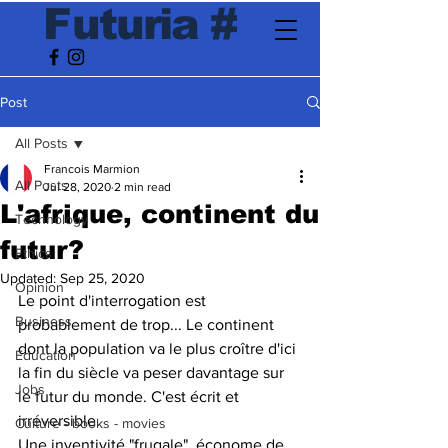
F
utur
ia
#
Post
All Posts
Francois Marmion
All Posts
Jul 28, 2020
2 min read
L'afrique, continent du
Technology
futur?
Ethics
Updated:
Sep 25, 2020
Opinion
Le point d'interrogation est 
Business
probablement de trop... Le continent 
dont la population va le plus croître d'ici 
Education
la fin du siècle va peser davantage sur 
Jobs
le futur du monde. C'est écrit et 
irréversible. 
Culture - books - movies
Une inventivité "frugale", économe de 