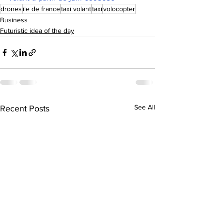
drones
ile de france
taxi volant
taxi
volocopter
Business
Futuristic idea of the day
See All
Recent Posts