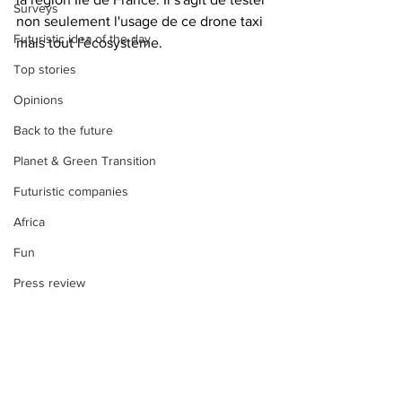
Surveys
non seulement l'usage de ce drone taxi 
Futuristic idea of the day
mais tout l'écosystème.
Top stories
Opinions
Back to the future
Planet & Green Transition
Futuristic companies
Africa
Fun
Press review