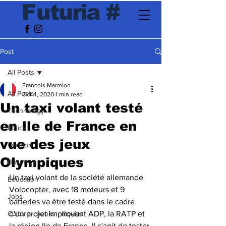
F
utur
ia
#
Post
All Posts
Francois Marmion
All Posts
Oct 4, 2020
1 min read
Un taxi volant testé
Technology
en Ile de France en
Ethics
vue des jeux
Opinion
Olympiques
Business
Un taxi volant de la société allemande 
Education
Volocopter, avec 18 moteurs et 9 
Jobs
batteries va être testé dans le cadre 
Culture - books - movies
d'un projet impliquant ADP, la RATP et 
la région Ile de France. Il s'agit de tester 