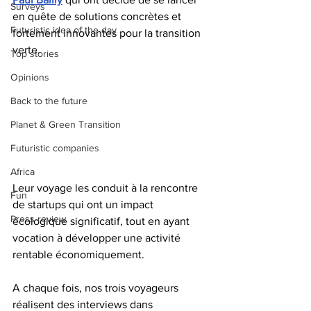
Surveys
en quête de solutions concrètes et 
Futuristic idea of the day
fortement innovantes pour la transition 
verte. 
Top stories
Opinions
Back to the future
Planet & Green Transition
Futuristic companies
Africa
Leur voyage les conduit à la rencontre 
Fun
de startups qui ont un impact 
Press review
écologique significatif, tout en ayant 
vocation à développer une activité 
rentable économiquement.
A chaque fois, nos trois voyageurs 
réalisent des interviews dans 