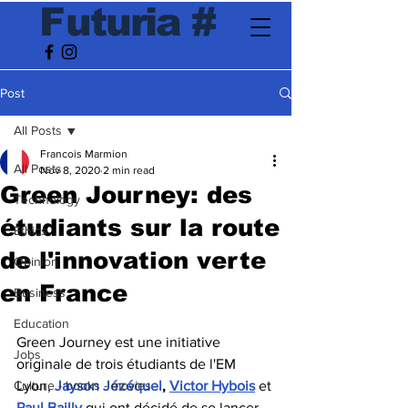
F
utur
ia
#
Post
All Posts
Francois Marmion
All Posts
Nov 8, 2020
2 min read
Green Journey: des
Technology
étudiants sur la route
Ethics
de l'innovation verte
Opinion
en France
Business
Education
Green Journey est une initiative 
Jobs
originale de trois étudiants de l'EM 
Culture - books - movies
Lyon, 
Jayson Jézéquel
, 
Victor Hybois
 et 
Paul Bailly
 qui ont décidé de se lancer 