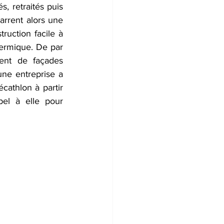
, retraités puis 
rrent alors une 
uction facile à 
hermique. De par 
ent de façades 
ne entreprise a 
athlon à partir 
el à elle pour 