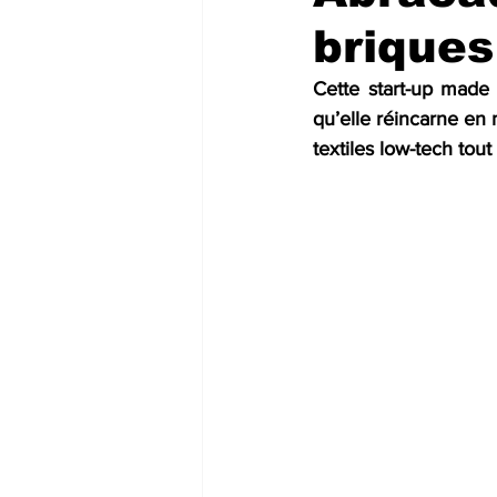
briques
Futuristic companies
Africa
Cette start-up made
qu’elle réincarne en 
textiles low-tech tout