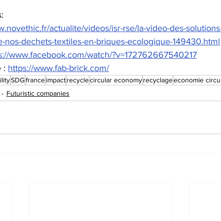
: 
.novethic.fr/actualite/videos/isr-rse/la-video-des-solutions-
me-nos-dechets-textiles-en-briques-ecologique-149430.html
ps://www.facebook.com/watch/?v=172762667540217
 : 
https://www.fab-brick.com/
lity
SDG
france
impact
recycle
circular economy
recyclage
economie circul
Futuristic companies