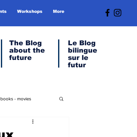
nts
Workshops
More
The Blog
Le
Blog
about the
bilingue
future
sur le
futur
- books - movies
anet & Green Transition
ux