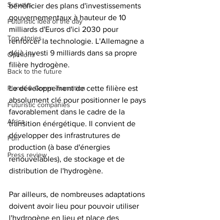
Surveys
bénéficier des plans d'investissements 
gouvernementaux à hauteur de 10 
Futuristic idea of the day
milliards d'Euros d'ici 2030 pour 
Top stories
renforcer la technologie. L'Allemagne a 
déjà investi 9 milliards dans sa propre 
Opinions
filière hydrogène. 
Back to the future
Planet & Green Transition
Le développement de cette filière est 
absolument clé pour positionner le pays 
Futuristic companies
favorablement dans le cadre de la 
Africa
transition énérgétique. Il convient de 
développer des infrastrutures de 
Fun
production (à base d'énergies 
Press review
renouvelables), de stockage et de 
distribution de l'hydrogène.
Par ailleurs, de nombreuses adaptations 
doivent avoir lieu pour pouvoir utiliser 
l'hydrogène en lieu et place des 