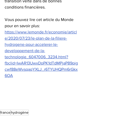
transition verte dans de bonnes 
conditions financières.
Vous pouvez lire cet article du Monde 
pour en savoir plus: 
https://www.lemonde.fr/economie/articl
e/2020/07/23/le-plan-de-la-filiere-
hydrogene-pour-accelerer-le-
developpement-de-la-
technologie_6047006_3234.html?
fbclid=IwAR13UwxDpPK1dTdMPjaP89pig
cwf88eWvsqaqYXLJ_r6TYUHQPm6rGkx
6OA
france
hydrogène