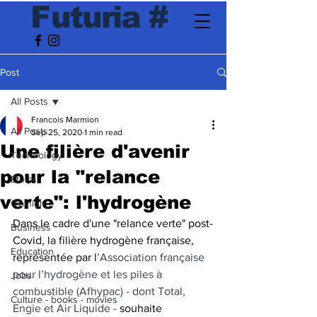
F
utur
ia
#
Post
All Posts
Francois Marmion
All Posts
Sep 25, 2020
1 min read
Une filière d'avenir
Technology
pour la "relance
Ethics
verte": l'hydrogène
Opinion
Dans le cadre d'une "relance verte" post-
Business
Covid, la filière hydrogène française, 
Education
représentée par l
’Association française 
pour l’hydrogène et les piles à 
Jobs
combustible (Afhypac) - dont Total, 
Culture - books - movies
Engie et Air Liquide -
 souhaite 