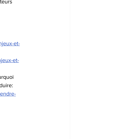
teurs 
njeux-et-
jeux-et-
urquoi 
duire: 
rendre-