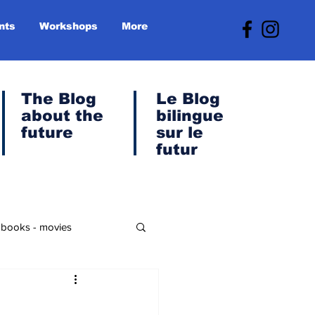
nts
Workshops
More
The Blog
Le
Blog
about the
bilingue
future
sur le
futur
- books - movies
anet & Green Transition