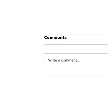
Comments
Write a comment...
Deforestation and
reforestation 2040:
what's in for the future?
Subscribe to Our New