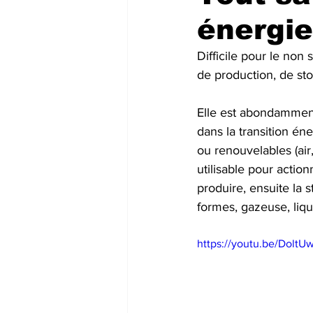
énergie
Futuristic companies
Africa
Difficile pour le non 
de production, de sto
Elle est abondamment 
dans la transition éne
ou renouvelables (air
utilisable pour action
produire, ensuite la s
formes, gazeuse, liqu
https://youtu.be/DoltU