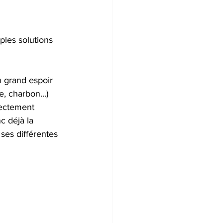
iples solutions 
n grand espoir 
, charbon...) 
rectement 
c déjà la 
 ses différentes 