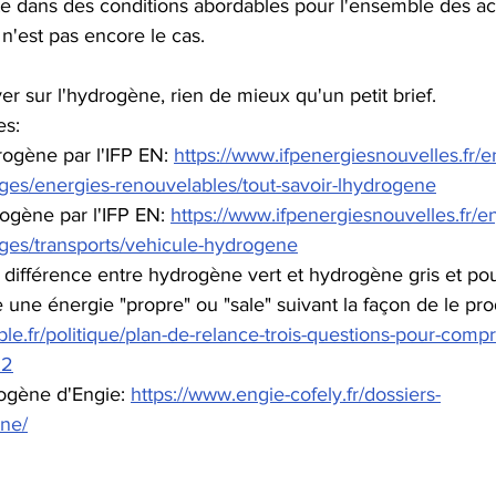
ite dans des conditions abordables pour l'ensemble des ac
n'est pas encore le cas.
ver sur l'hydrogène, rien de mieux qu'un petit brief.
es:
drogène par l'IFP EN: 
https://www.ifpenergiesnouvelles.fr/e
ges/energies-renouvelables/tout-savoir-lhydrogene
rogène par l'IFP EN: 
https://www.ifpenergiesnouvelles.fr/en
ges/transports/vehicule-hydrogene
 différence entre hydrogène vert et hydrogène gris et po
 une énergie "propre" ou "sale" suivant la façon de le pro
ble.fr/politique/plan-de-relance-trois-questions-pour-comp
92
rogène d'Engie: 
https://www.engie-cofely.fr/dossiers-
ne/