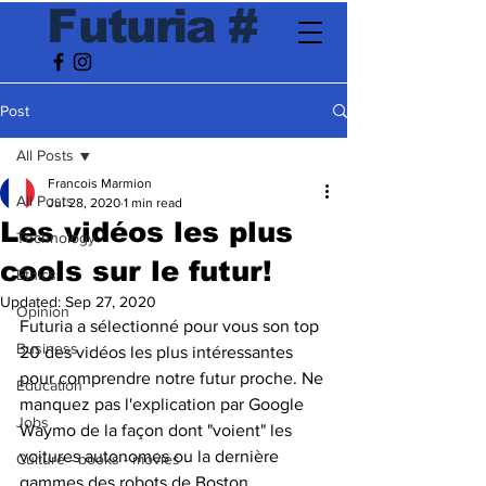
F
utur
ia
#
Post
All Posts
Francois Marmion
All Posts
Jul 28, 2020
1 min read
Les vidéos les plus
Technology
cools sur le futur!
Ethics
Updated:
Sep 27, 2020
Opinion
Futuria a sélectionné pour vous son top 
Business
20 des vidéos les plus intéressantes 
pour comprendre notre futur proche. Ne 
Education
manquez pas l'explication par Google 
Jobs
Waymo de la façon dont "voient" les 
voitures autonomes ou la dernière 
Culture - books - movies
gammes des robots de Boston 