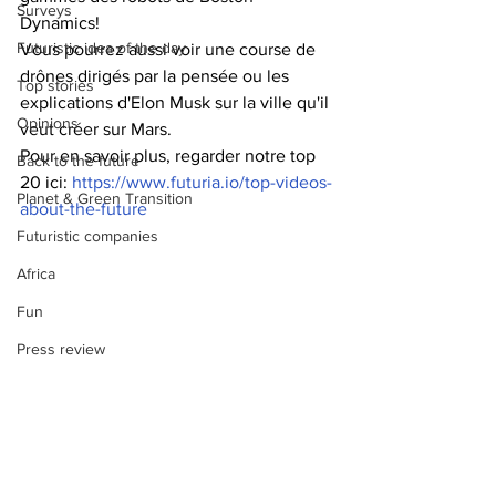
Surveys
Dynamics!
Futuristic idea of the day
Vous pourrez aussi voir une course de 
drônes dirigés par la pensée ou les 
Top stories
explications d'Elon Musk sur la ville qu'il 
Opinions
veut créer sur Mars.
Pour en savoir plus, regarder notre top 
Back to the future
20 ici: 
https://www.futuria.io/top-videos-
Planet & Green Transition
about-the-future
Futuristic companies
Africa
Fun
Press review